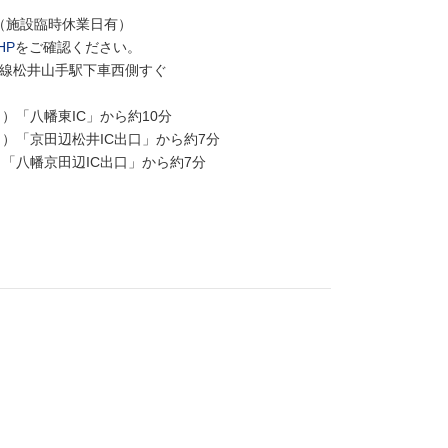
（施設臨時休業日有）
HP
をご確認ください。
都市線松井山手駅下車西側すぐ
）「八幡東IC」から約10分
）「京田辺松井IC出口」から約7分
「八幡京田辺IC出口」から約7分