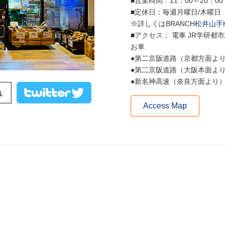
■営業時間：11：00～20：00
■定休日：毎週月曜日/木曜日
※詳しくはBRANCH
松井山手
■アクセス： 電車 JR学研
お車
●第二京阪道路（京都方面より
●第二京阪道路（大阪本面より
●新名神高速（奈良方面より）
Access Map