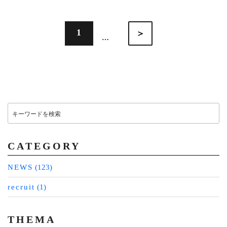
投
1
次
…
稿
の
ペ
の
ー
ジ
ペ
ー
ジ
検
送
索:
り
CATEGORY
NEWS
(123)
recruit
(1)
THEMA