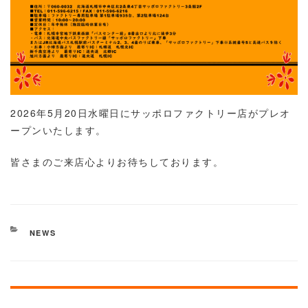
2026年5月20日水曜日にサッポロファクトリー店がプレオ
ープンいたします。
皆さまのご来店心よりお待ちしております。
カ
NEWS
テ
ゴ
リ
投
ー