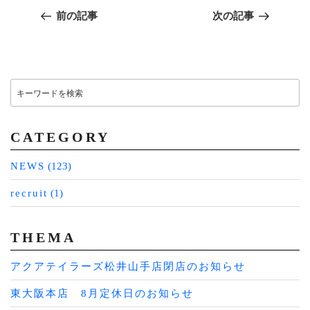
過
次
稿
前の記事
次の記事
去
の
ナ
ビ
の
投
ゲ
投
稿
ー
検
稿
索:
シ
ョ
CATEGORY
ン
NEWS
(123)
recruit
(1)
THEMA
アクアテイラーズ松井山手店閉店のお知らせ
東大阪本店 8月定休日のお知らせ